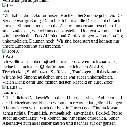
Vorstellungen abgestimmt.
Lea
"Wir haben die Deko für unsere Hochzeit bei Simone geliehen. Der
Service war großartig. Denn hier leiht man die Deko nicht einfach
nur aus. Simone nimmt sich die Zeit, mit uns zusammen einen Tisch
so einzudecken, wie wir uns das vorstellen. Und erst wenn das steht,
wird entschieden. Das Abholen und Zurückbringen war auch völlig
unkompliziert. Daumen hoch. Wir sind begeistert und können nur
unsere Empfehlung aussprechen."
Tobi J.
Ich wollte alles unbedingt selber machen … wenn ich sage alles,
meine ich auch alles 😂 dafür brauchte ich auch ALLES,
Tischdecken, Stuhlhussen, Staffeleien, Traubogen.. all das konnten
wir uns bei Simone ausleihen und es war super unkompliziert.
Vielen Dank dafür und meinen tiefsten Respekt an eure Arbeit.
Laura T.
"Ein ♡ liches Dankeschön an dich. Unter den vielen Anbietern auf
der Hochzeitsmesse blieben wir an eurer Ausstellung direkt hängen.
Also meldeten wir uns wieder bei dir. Unser erster Eindruck war
genau richtig. Freundlich, sympathisch, zuverlässig, flexibel, Preise
super,unkompliziert. Wir können das Ambiente empfehlen. Super
Alternative zum alles selber kaufen und nachher auf der ganzen