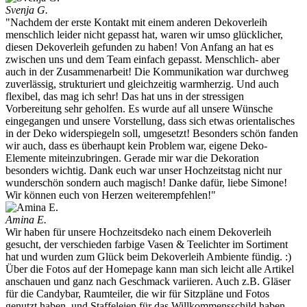
Svenja G.
"Nachdem der erste Kontakt mit einem anderen Dekoverleih
menschlich leider nicht gepasst hat, waren wir umso glücklicher,
diesen Dekoverleih gefunden zu haben! Von Anfang an hat es
zwischen uns und dem Team einfach gepasst. Menschlich- aber
auch in der Zusammenarbeit! Die Kommunikation war durchweg
zuverlässig, strukturiert und gleichzeitig warmherzig. Und auch
flexibel, das mag ich sehr! Das hat uns in der stressigen
Vorbereitung sehr geholfen. Es wurde auf all unsere Wünsche
eingegangen und unsere Vorstellung, dass sich etwas orientalisches
in der Deko widerspiegeln soll, umgesetzt! Besonders schön fanden
wir auch, dass es überhaupt kein Problem war, eigene Deko-
Elemente miteinzubringen. Gerade mir war die Dekoration
besonders wichtig. Dank euch war unser Hochzeitstag nicht nur
wunderschön sondern auch magisch! Danke dafür, liebe Simone!
Wir können euch von Herzen weiterempfehlen!"
Amina E.
Wir haben für unsere Hochzeitsdeko nach einem Dekoverleih
gesucht, der verschieden farbige Vasen & Teelichter im Sortiment
hat und wurden zum Glück beim Dekoverleih Ambiente fündig. :)
Über die Fotos auf der Homepage kann man sich leicht alle Artikel
anschauen und ganz nach Geschmack variieren. Auch z.B. Gläser
für die Candybar, Raumteiler, die wir für Sitzpläne und Fotos
genutzt haben, und Staffeleien für das Willkommensschild haben