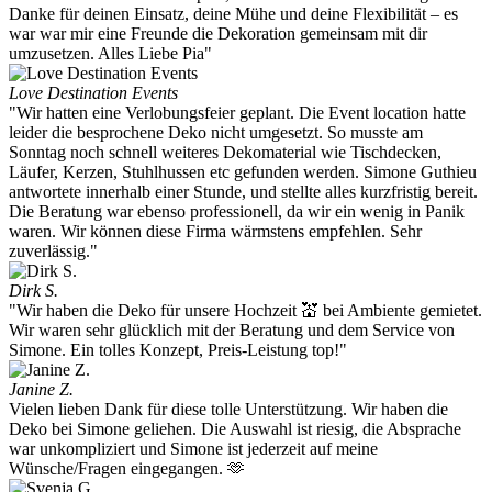
Danke für deinen Einsatz, deine Mühe und deine Flexibilität – es
war war mir eine Freunde die Dekoration gemeinsam mit dir
umzusetzen. Alles Liebe Pia"
Love Destination Events
"Wir hatten eine Verlobungsfeier geplant. Die Event location hatte
leider die besprochene Deko nicht umgesetzt. So musste am
Sonntag noch schnell weiteres Dekomaterial wie Tischdecken,
Läufer, Kerzen, Stuhlhussen etc gefunden werden. Simone Guthieu
antwortete innerhalb einer Stunde, und stellte alles kurzfristig bereit.
Die Beratung war ebenso professionell, da wir ein wenig in Panik
waren. Wir können diese Firma wärmstens empfehlen. Sehr
zuverlässig."
Dirk S.
"Wir haben die Deko für unsere Hochzeit 💒 bei Ambiente gemietet.
Wir waren sehr glücklich mit der Beratung und dem Service von
Simone. Ein tolles Konzept, Preis-Leistung top!"
Janine Z.
Vielen lieben Dank für diese tolle Unterstützung. Wir haben die
Deko bei Simone geliehen. Die Auswahl ist riesig, die Absprache
war unkompliziert und Simone ist jederzeit auf meine
Wünsche/Fragen eingegangen. 🫶