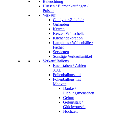
Beleuchtung
Hussen / Bierbankauflagen /
Polster
Verkauf
Candybar-Zubehör
Girlanden
Kerzen
Kerzen Wünschelicht
Kuchendekoration
Lampions / Wabenbälle /
Fächer
Servietten
Sonstige Verkaufsartikel
Verkauf Ballons
Buchstaben / Zahlen
XXL
Folienballons uni
Folienballons mit
Motiven
Danke /
Lieblingsmenschen
Geburt
Geburtstag /
Glückwunsch
Hochzeit