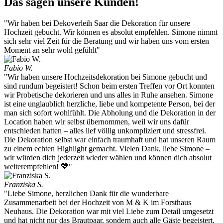
Das sagen unsere Kunden!
"Wir haben bei Dekoverleih Saar die Dekoration für unsere
Hochzeit gebucht. Wir können es absolut empfehlen. Simone nimmt
sich sehr viel Zeit für die Beratung und wir haben uns vom ersten
Moment an sehr wohl gefühlt"
Fabio W.
"Wir haben unsere Hochzeitsdekoration bei Simone gebucht und
sind rundum begeistert! Schon beim ersten Treffen vor Ort konnten
wir Probetische dekorieren und uns alles in Ruhe ansehen. Simone
ist eine unglaublich herzliche, liebe und kompetente Person, bei der
man sich sofort wohlfühlt. Die Abholung und die Dekoration in der
Location haben wir selbst übernommen, weil wir uns dafür
entschieden hatten – alles lief völlig unkompliziert und stressfrei.
Die Dekoration selbst war einfach traumhaft und hat unseren Raum
zu einem echten Highlight gemacht. Vielen Dank, liebe Simone –
wir würden dich jederzeit wieder wählen und können dich absolut
weiterempfehlen! 💖"
Franziska S.
"Liebe Simone, herzlichen Dank für die wunderbare
Zusammenarbeit bei der Hochzeit von M & K im Forsthaus
Neuhaus. Die Dekoration war mit viel Liebe zum Detail umgesetzt
und hat nicht nur das Brautpaar, sondern auch alle Gäste begeistert.