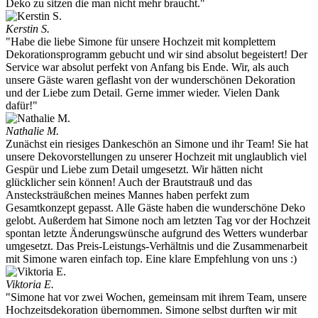
Deko zu sitzen die man nicht mehr braucht."
Kerstin S.
"Habe die liebe Simone für unsere Hochzeit mit komplettem
Dekorationsprogramm gebucht und wir sind absolut begeistert! Der
Service war absolut perfekt von Anfang bis Ende. Wir, als auch
unsere Gäste waren geflasht von der wunderschönen Dekoration
und der Liebe zum Detail. Gerne immer wieder. Vielen Dank
dafür!"
Nathalie M.
Zunächst ein riesiges Dankeschön an Simone und ihr Team! Sie hat
unsere Dekovorstellungen zu unserer Hochzeit mit unglaublich viel
Gespür und Liebe zum Detail umgesetzt. Wir hätten nicht
glücklicher sein können! Auch der Brautstrauß und das
Anstecksträußchen meines Mannes haben perfekt zum
Gesamtkonzept gepasst. Alle Gäste haben die wunderschöne Deko
gelobt. Außerdem hat Simone noch am letzten Tag vor der Hochzeit
spontan letzte Änderungswünsche aufgrund des Wetters wunderbar
umgesetzt. Das Preis-Leistungs-Verhältnis und die Zusammenarbeit
mit Simone waren einfach top. Eine klare Empfehlung von uns :)
Viktoria E.
"Simone hat vor zwei Wochen, gemeinsam mit ihrem Team, unsere
Hochzeitsdekoration übernommen. Simone selbst durften wir mit