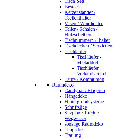
Tisch-Sets
Besteck
Kerzenständer /
Teelichthalter
Vasen / Windlichter
Teller / Schalen /
Holzscheiben
Tischnummern / -halter
Tischdecken / Servietten
Tischläufer
Tischläufer -
Mietartikel
Tischläufer -
Verkaufsartikel
Taufe / Kommunion
Raumdeko
Candybar / Etageren
Hängedeko
Hintergrundsysteme
Schriftzüge
Sitzplan / Tafeln /
Wegweiser
sonstige Raumdeko
Teppiche
Trauung