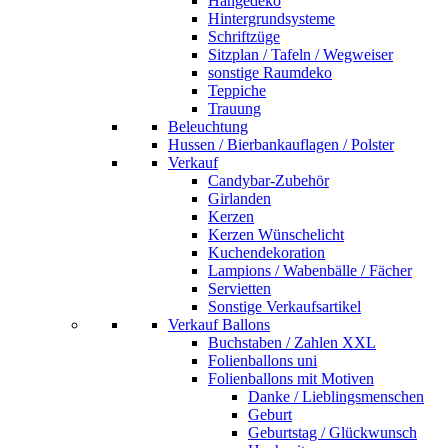
Hängedeko
Hintergrundsysteme
Schriftzüge
Sitzplan / Tafeln / Wegweiser
sonstige Raumdeko
Teppiche
Trauung
Beleuchtung
Hussen / Bierbankauflagen / Polster
Verkauf
Candybar-Zubehör
Girlanden
Kerzen
Kerzen Wünschelicht
Kuchendekoration
Lampions / Wabenbälle / Fächer
Servietten
Sonstige Verkaufsartikel
Verkauf Ballons
Buchstaben / Zahlen XXL
Folienballons uni
Folienballons mit Motiven
Danke / Lieblingsmenschen
Geburt
Geburtstag / Glückwunsch