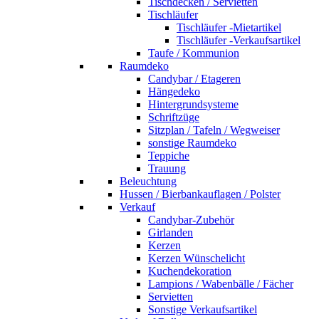
Tischdecken / Servietten
Tischläufer
Tischläufer -Mietartikel
Tischläufer -Verkaufsartikel
Taufe / Kommunion
Raumdeko
Candybar / Etageren
Hängedeko
Hintergrundsysteme
Schriftzüge
Sitzplan / Tafeln / Wegweiser
sonstige Raumdeko
Teppiche
Trauung
Beleuchtung
Hussen / Bierbankauflagen / Polster
Verkauf
Candybar-Zubehör
Girlanden
Kerzen
Kerzen Wünschelicht
Kuchendekoration
Lampions / Wabenbälle / Fächer
Servietten
Sonstige Verkaufsartikel