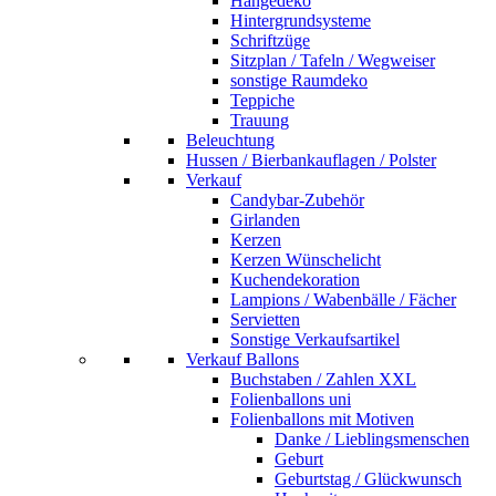
Hängedeko
Hintergrundsysteme
Schriftzüge
Sitzplan / Tafeln / Wegweiser
sonstige Raumdeko
Teppiche
Trauung
Beleuchtung
Hussen / Bierbankauflagen / Polster
Verkauf
Candybar-Zubehör
Girlanden
Kerzen
Kerzen Wünschelicht
Kuchendekoration
Lampions / Wabenbälle / Fächer
Servietten
Sonstige Verkaufsartikel
Verkauf Ballons
Buchstaben / Zahlen XXL
Folienballons uni
Folienballons mit Motiven
Danke / Lieblingsmenschen
Geburt
Geburtstag / Glückwunsch