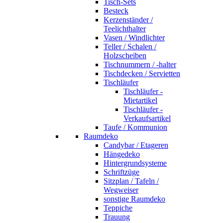
Tisch-Sets
Besteck
Kerzenständer /
Teelichthalter
Vasen / Windlichter
Teller / Schalen /
Holzscheiben
Tischnummern / -halter
Tischdecken / Servietten
Tischläufer
Tischläufer -
Mietartikel
Tischläufer -
Verkaufsartikel
Taufe / Kommunion
Raumdeko
Candybar / Etageren
Hängedeko
Hintergrundsysteme
Schriftzüge
Sitzplan / Tafeln /
Wegweiser
sonstige Raumdeko
Teppiche
Trauung