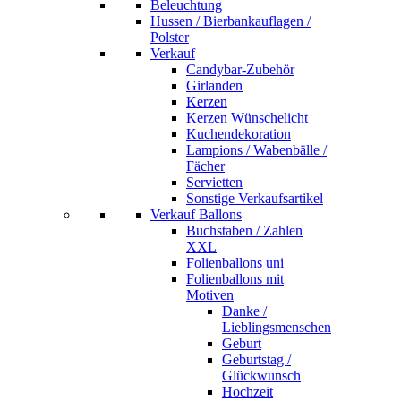
Beleuchtung
Hussen / Bierbankauflagen /
Polster
Verkauf
Candybar-Zubehör
Girlanden
Kerzen
Kerzen Wünschelicht
Kuchendekoration
Lampions / Wabenbälle /
Fächer
Servietten
Sonstige Verkaufsartikel
Verkauf Ballons
Buchstaben / Zahlen
XXL
Folienballons uni
Folienballons mit
Motiven
Danke /
Lieblingsmenschen
Geburt
Geburtstag /
Glückwunsch
Hochzeit